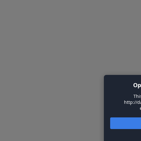
Op
Thi
http://d