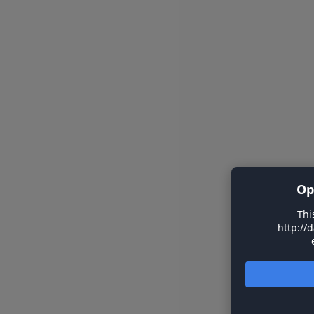
Op
Thi
http://d