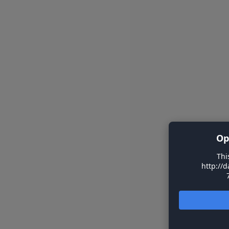
Op
Thi
http://d