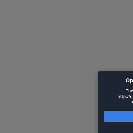
Op
Thi
http://d