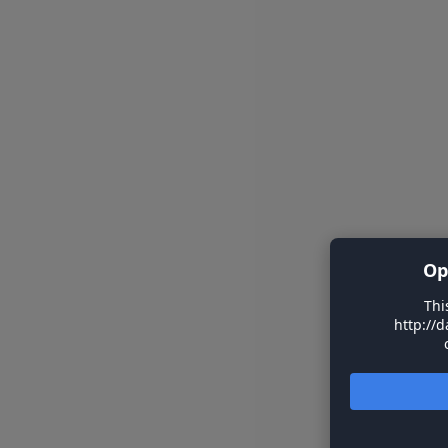
Op
Thi
http://d