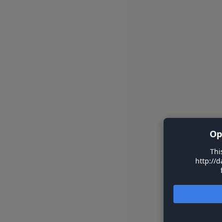
Op
Thi
http://d