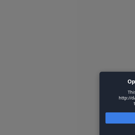
Op
Thi
http://d