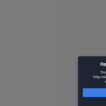
Op
Thi
http://d