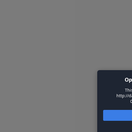
Op
Thi
http://d