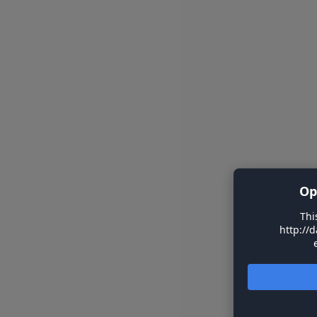
Op
Thi
http://d