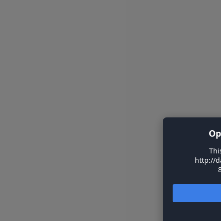
Op
Thi
http://d