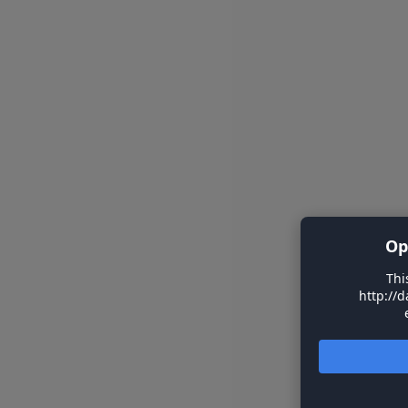
Op
Thi
http://d