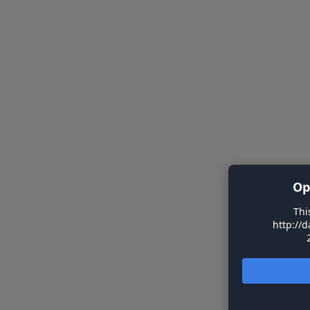
Op
Thi
http://d