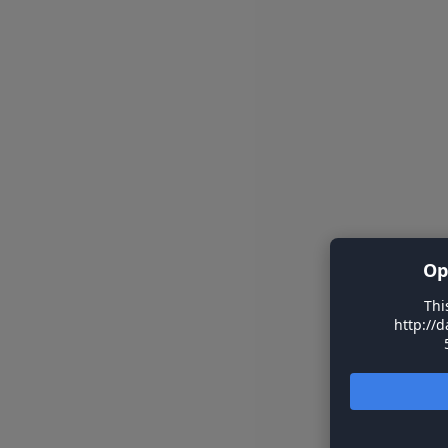
Op
Thi
http://d