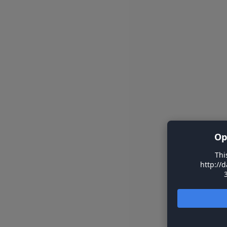
Op
Thi
http://d