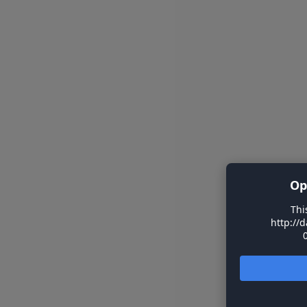
Op
Thi
http://d