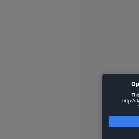
Op
Thi
http://d