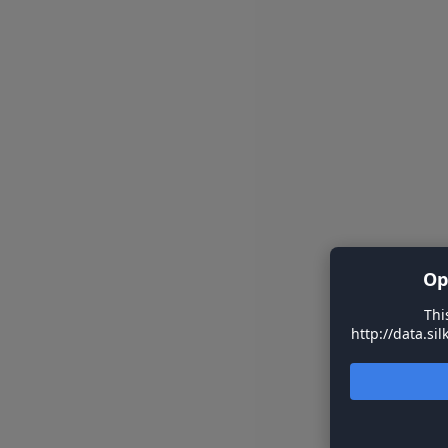
Op
Thi
http://data.si