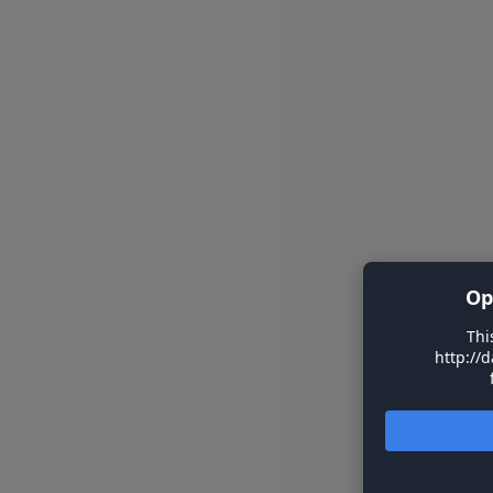
Op
Thi
http://d