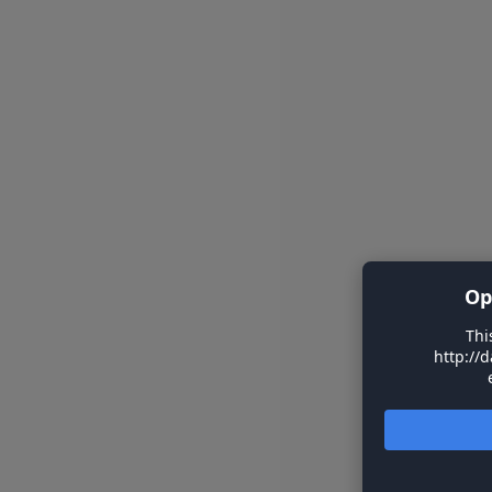
Op
Thi
http://d