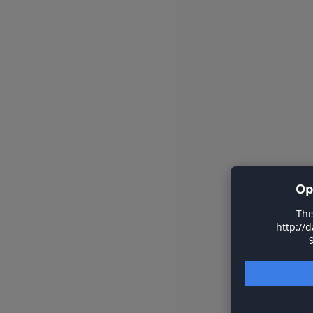
Op
Thi
http://d