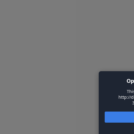
Op
Thi
http://d