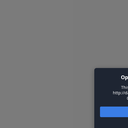
Op
Thi
http://d