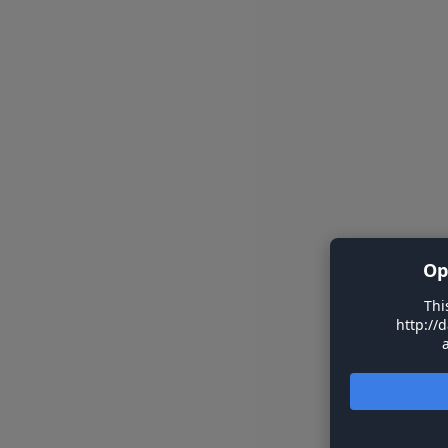
Op
Thi
http://d